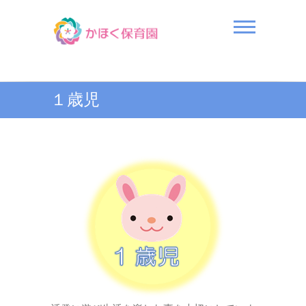
Skip
to
content
かほく保育園
１歳児