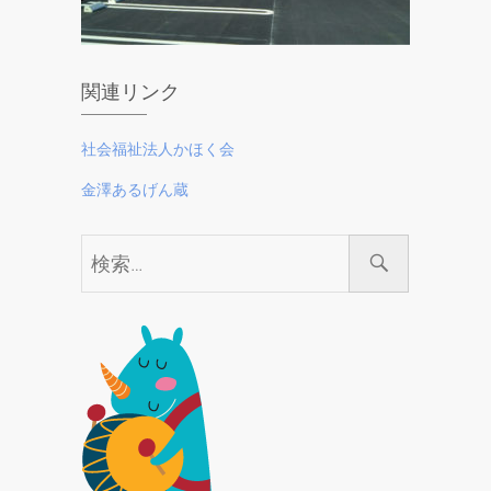
関連リンク
社会福祉法人かほく会
金澤あるげん蔵
検
索…