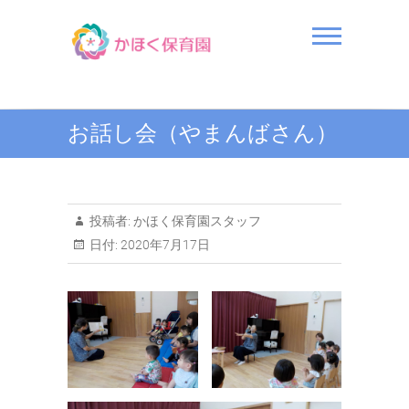
Skip
to
content
かほく保育園
お話し会（やまんばさん）
投稿者:
かほく保育園スタッフ
日付:
2020年7月17日