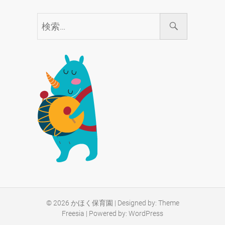
検
索…
© 2026
かほく保育園
| Designed by:
Theme
Freesia
| Powered by:
WordPress