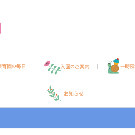
かほく保育園
かほく市にある０～２歳児(小規模保育事業(A型)