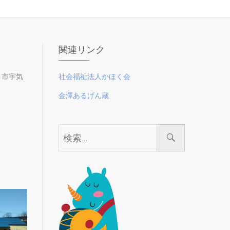
関連リンク
く市宇気
社会福祉法人かほく会
金澤あるげん蔵
検
索…