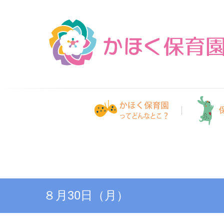
Skip
to
content
８月30日（月）