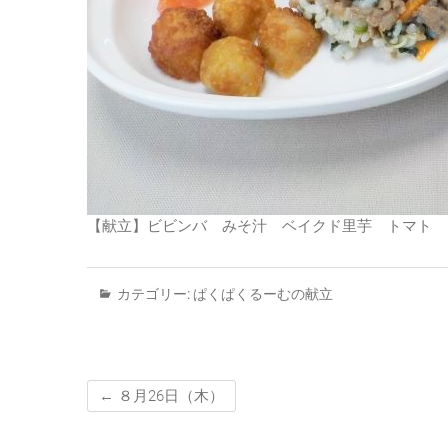
【献立】ビビンバ みそ汁 ベイクド里芋 トマト
カテゴリー:
ぱくぱくるーむの献立
←
８月26日（木）