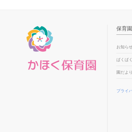
保育
お知ら
ぱくぱ
園だよ
プライ