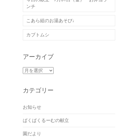
ンチ
こあら組のお湯あそび♩
カブトムシ
アーカイブ
ア
ー
カ
カテゴリー
イ
ブ
お知らせ
ぱくぱくるーむの献立
園だより