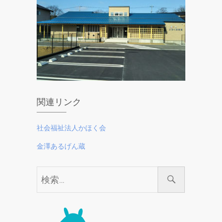
関連リンク
社会福祉法人かほく会
金澤あるげん蔵
検
索…