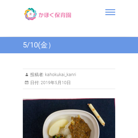
Skip
to
content
かほく保育園
5/10(金）
投稿者:
kahokukai_kanri
日付:
2019年5月10日