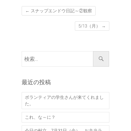
←
スナップエンドウ日記～②観察
5/13（月）
→
検
索…
最近の投稿
ボランティアの学生さんが来てくれまし
た。
これ、な～に？
今日の献立 7月31日（金） お弁当ラ