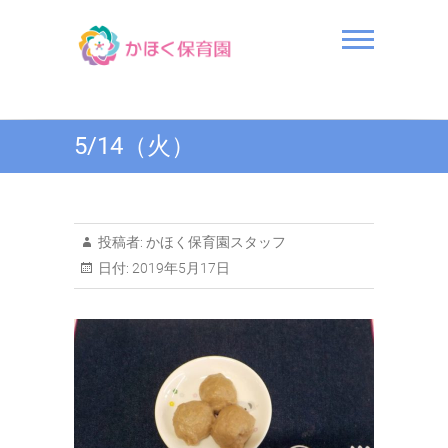
Skip
to
content
かほく保育園
5/14（火）
投稿者:
かほく保育園スタッフ
日付:
2019年5月17日