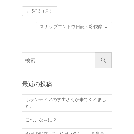
←
5/13（月）
スナップエンドウ日記～③観察
→
検
索…
最近の投稿
ボランティアの学生さんが来てくれまし
た。
これ、な～に？
今日の献立 7月31日（金） お弁当ラ