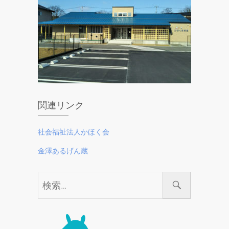
関連リンク
社会福祉法人かほく会
金澤あるげん蔵
検
索…