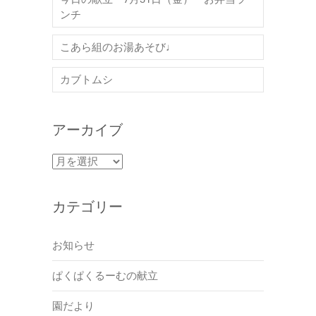
ンチ
こあら組のお湯あそび♩
カブトムシ
アーカイブ
ア
ー
カ
カテゴリー
イ
ブ
お知らせ
ぱくぱくるーむの献立
園だより