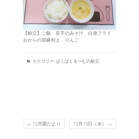
【献立】ご飯 長芋のみそ汁 白身フライ
おからの胡麻和え りんご
カテゴリー:
ぱくぱくるーむの献立
←
12月園だより
12月15日（水）
→