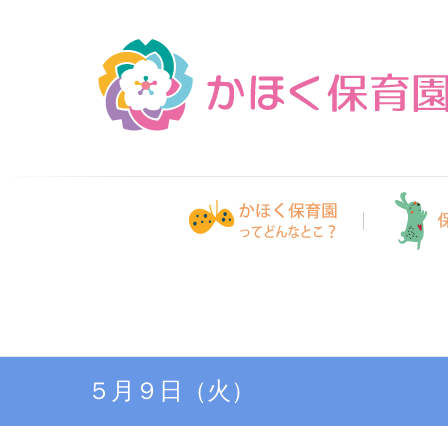
Skip
to
content
５月９日（火）