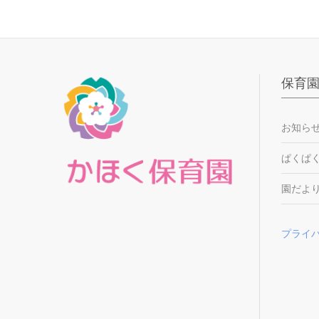
保育
お知ら
ぱくぱ
園だよ
プライ