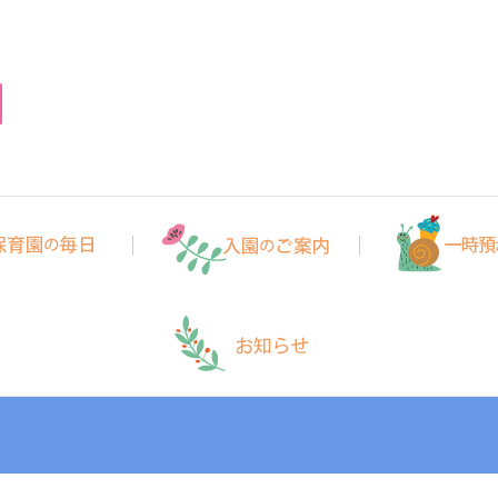
かほく保育園
かほく市にある０～２歳児(小規模保育事業(A型)