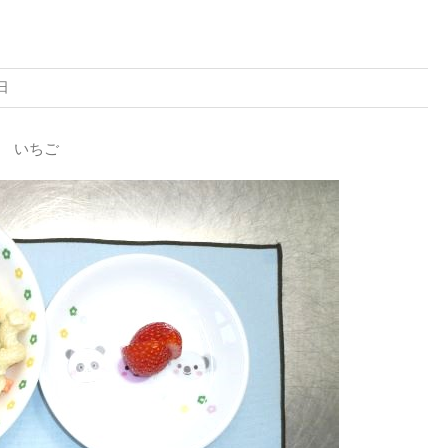
日
 いちご