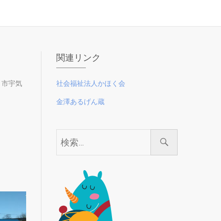
関連リンク
く市宇気
社会福祉法人かほく会
金澤あるげん蔵
検
索…