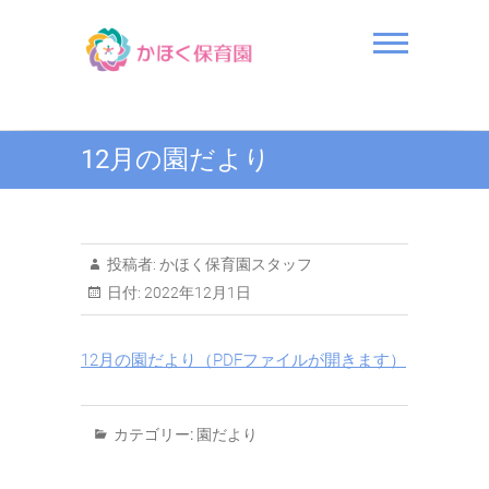
Skip
to
content
かほく保育園
12月の園だより
投稿者:
かほく保育園スタッフ
日付:
2022年12月1日
12月の園だより（PDFファイルが開きます）
カテゴリー:
園だより