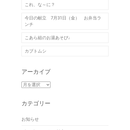
これ、な～に？
今日の献立 7月31日（金） お弁当ラ
ンチ
こあら組のお湯あそび♩
カブトムシ
アーカイブ
ア
ー
カ
カテゴリー
イ
ブ
お知らせ