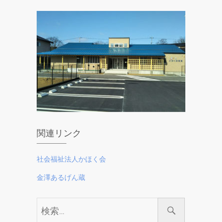
関連リンク
社会福祉法人かほく会
金澤あるげん蔵
検
索…